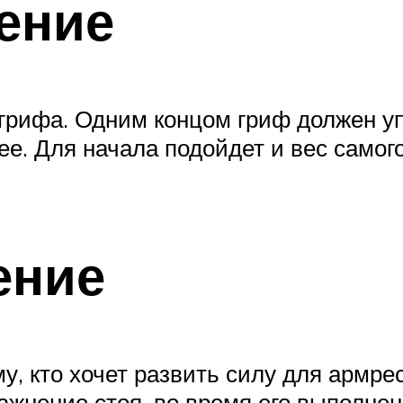
ение
грифа. Одним концом гриф должен уп
ь ее. Для начала подойдет и вес само
ение
, кто хочет развить силу для армрес
ажнение стоя, во время его выполнен