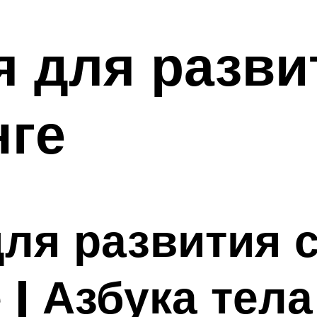
 для разви
нге
ля развития 
 | Азбука тела