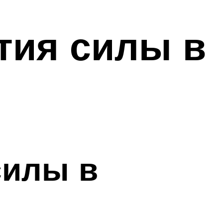
тия силы в
силы в