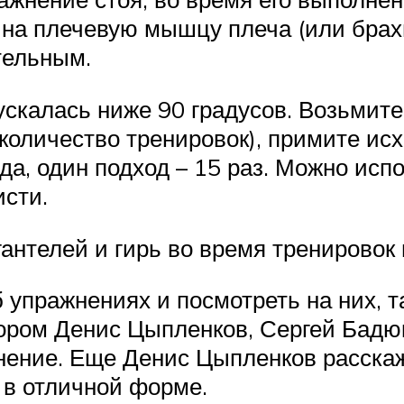
на плечевую мышцу плеча (или брахи
тельным.
ускалась ниже 90 градусов. Возьмите
 количество тренировок), примите ис
да, один подход – 15 раз. Можно испо
исти.
антелей и гирь во время тренировок 
б упражнениях и посмотреть на них, т
тором Денис Цыпленков, Сергей Бадю
жнение. Еще Денис Цыпленков расскаж
 в отличной форме.