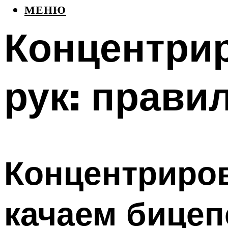
МЕНЮ
Концентри
рук: прави
Концентриро
качаем бицеп