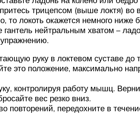
оставьте ладонь на колено или бедро
 упритесь трицепсом (выше локтя) во
но, то локоть окажется немного ниже
 гантель нейтральным хватом – ладо
к упражнению.
ающую руку в локтевом суставе до те
те это положение, максимально нап
уку, контролируя работу мышц. Верни
бросайте вес резко вниз.
о повторений, передохните в течени