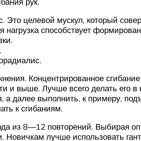
бания рук.
с. Это целевой мускул, который сове
я нагрузка способствует формирован
вки.
.
орадиалис.
нения. Концентрированное сгибание 
и и выше. Лучше всего делать его в
, а далее выполнить, к примеру, под
ать к сгибаниям.
ода из 8—12 повторений. Выбирая оп
и. Новичкам лучше использовать гант