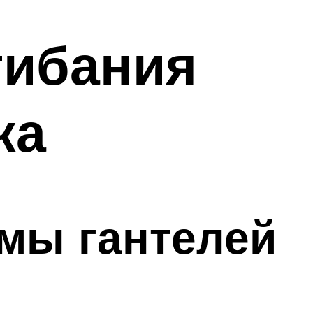
гибания
ка
мы гантелей