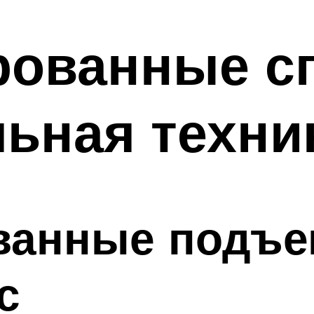
рованные с
льная техни
ванные подъе
с