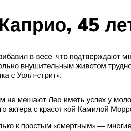
Каприо, 45 ле
ибавил в весе, что подтверждают м
ольно внушительным животом трудно
ка с Уолл-стрит».
 не мешают Лео иметь успех у моло
о актера с красот кой Камилой Морро
лько к простым «смертным» — многие