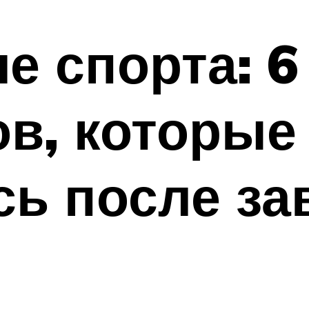
е спорта: 6
в, которые
сь после з