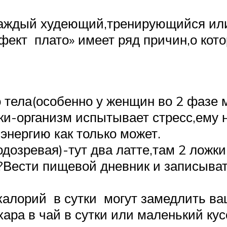
каждый худеющий,тренирующийся или
фект плато» имеет ряд причин,о кот
о тела(особенно у женщин во 2 фазе 
и-организм испытывает стресс,ему н
энергию как только может.
дозревая)-тут два латте,там 2 ложки
?Вести пищевой дневник и записыват
алорий в сутки могут замедлить ва
хара в чай в сутки или маленький ку