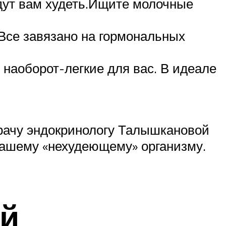
дут вам худеть.Ищите молочные
Все завязано на гормональных
наоборот-легкие для вас. В идеале
рачу эндокринологу Талышкановой
 вашему «нехудеющему» организму.
ой