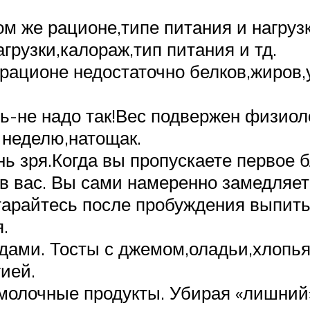
м же рационе,типе питания и нагрузк
рузки,калораж,тип питания и тд.
 рационе недостаточно белков,жиров,
-не надо так!Вес подвержен физиол
 неделю,натощак.
ень зря.Когда вы пропускаете первое
в вас. Вы сами намеренно замедляете
тарайтесь после пробуждения выпить
.
дами. Тосты с джемом,оладьи,хлопья-
ией.
молочные продукты. Убирая «лишний