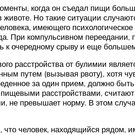
менты, когда он съедал пищи больше
 животе. Но такие ситуации случаются
еловека, имеющего психологическое
гда. При компульсивном переедании, 
шь к очередному срыву и еще больше
го расстройства от булимии являетс
нным путем (вызывая рвоту), хотя чу
ъеденное за один прием, должно быт
пищевыми расстройствами, считают, 
и, не превышает норму. В этом случа
, что человек, находящийся рядом, и