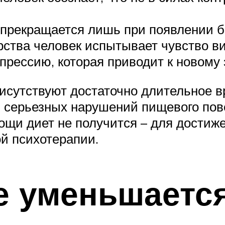
прекращается лишь при появлении бо
рства человек испытывает чувство ви
епрессию, которая приводит к новому
утствуют достаточно длительное вре
 серьезных нарушений пищевого пов
щи диет не получится – для достиж
й психотерапии.
е уменьшаетс