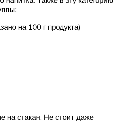
о напитка. Также в эту категорию
уппы:
азано на 100 г продукта)
е на стакан. Не стоит даже