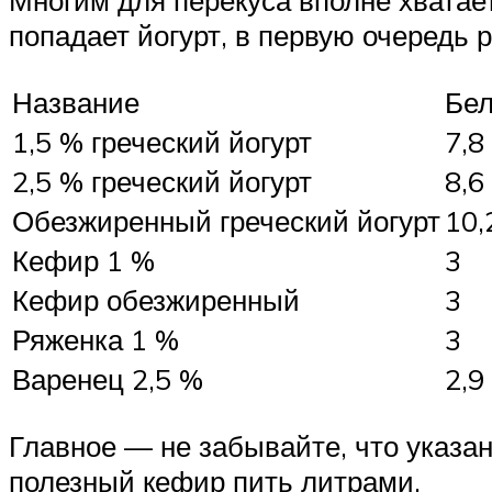
Многим для перекуса вполне хватает
попадает йогурт, в первую очередь р
Название
Бел
1,5 % греческий йогурт
7,8
2,5 % греческий йогурт
8,6
Обезжиренный греческий йогурт
10,
Кефир 1 %
3
Кефир обезжиренный
3
Ряженка 1 %
3
Варенец 2,5 %
2,9
Главное — не забывайте, что указана
полезный кефир пить литрами.