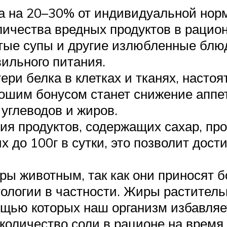
а на 20–30% от индивидуальной нор
личества вредных продуктов в рацион
тые супы и другие излюбленные блю
ильного питания.
ери белка в клетках и тканях, насто
рошим бонусом станет снижение аппет
углеводов и жиров.
ния продуктов, содержащих сахар, пр
х до 100г в сутки, это позволит дост
ы животным, так как они приносят б
ологии в частности. Жиры раститель
щью которых наш организм избавляет
количество соли в рационе на время 