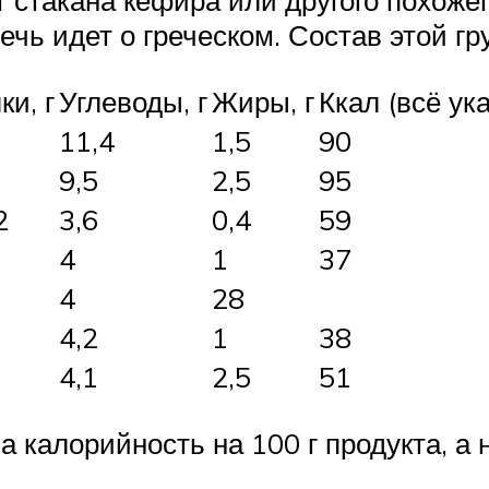
 стакана кефира или другого похожег
ечь идет о греческом. Состав этой гр
ки, г
Углеводы, г
Жиры, г
Ккал (всё ук
11,4
1,5
90
9,5
2,5
95
2
3,6
0,4
59
4
1
37
4
28
4,2
1
38
4,1
2,5
51
 калорийность на 100 г продукта, а н