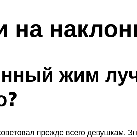
 на наклон
онный жим лу
о?
советовал прежде всего девушкам. З