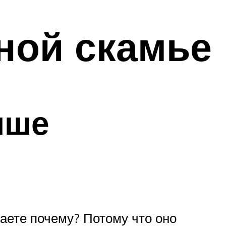
ной скамье
чше
наете почему? Потому что оно