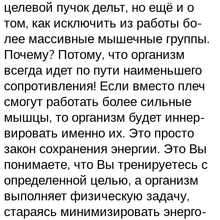
целевой пучок дельт, но ещё и о
том, как исключить из работы бо­
лее мас­сив­ные мы­шеч­ные груп­пы.
Почему? Потому, что организм
всегда идет по пу­ти наи­мень­ше­го
соп­ро­тив­ле­ния! Если вместо плеч
смогут работать более силь­ные
мыш­цы, то ор­га­низм бу­дет ин­нер­
ви­ро­вать именно их. Это просто
закон сохранения энер­гии. Это Вы
по­ни­мае­те, что Вы тре­ни­руе­тесь с
определенной целью, а организм
вы­пол­ня­ет фи­зи­чес­кую за­да­чу,
ста­ра­ясь ми­ни­ми­зи­ро­вать энер­го­