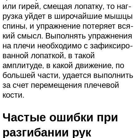
или ги­рей, сме­щая ло­пат­ку, то наг­
руз­ка уйдет в широчайшие мышцы
спины, и упражнение по­те­ря­ет вся­
кий смысл. Вы­пол­нять упражнения
на плечи необходимо с за­фик­си­ро­
ван­ной ло­пат­кой, в та­кой
амплитуде, в какой движение, по
большей части, уда­ет­ся вы­пол­нить
за счет пе­ре­ме­ще­ния пле­че­вой
кос­ти.
Частые ошибки при
разгибании рук