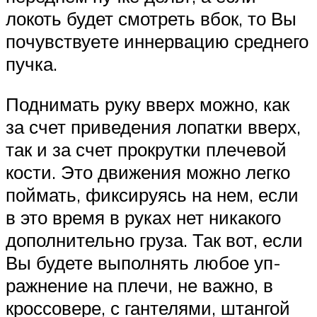
локоть будет смотреть вбок, то Вы
по­чувст­вуе­те ин­нер­ва­цию сред­не­го
пуч­ка.
Поднимать руку вверх можно, как
за счет приведения лопатки вверх,
так и за счет про­крут­ки пле­че­вой
кос­ти. Это движения можно легко
поймать, фиксируясь на нем, если
в это вре­мя в ру­ках нет никакого
дополнительно груза. Так вот, если
Вы будете вы­пол­нять лю­бое уп­
раж­не­ние на пле­чи, не важ­но, в
кроссовере, с гантелями, штангой