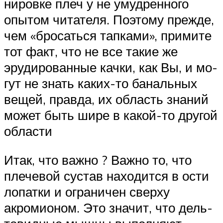
ни­ров­ке плеч у не умудренного
опытом читателя. Поэтому прежде,
чем «бро­сать­ся тап­ка­ми», примите
тот факт, что не все такие же
эрудированные качки, как Вы, и мо­
гут не знать ка­ких-то ба­наль­ных
вещей, правда, их область знаний
мо­жет быть ши­ре в ка­кой-то дру­гой
области
Итак, что важно ? Важно то, что
плечевой сус­тав на­хо­дит­ся в ос­ти
ло­пат­ки и ограничен сверху
акромионом. Это значит, что дель­