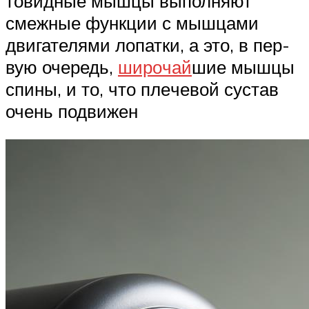
то­вид­ные мыш­цы вы­пол­ня­ют
смежные функции с мышцами
двигателями лопатки, а это, в пер­
вую оче­редь,
ши­ро­чай
­шие мыш­цы
спи­ны, и то, что пле­че­вой сус­тав
очень под­ви­жен