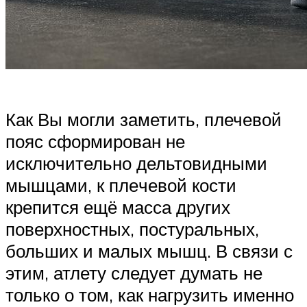
Как Вы могли заметить, плечевой
пояс сформирован не
исключительно дельтовидными
мыш­ца­ми, к пле­че­вой кос­ти
крепится ещё масса других
поверхностных, постуральных,
боль­ших и ма­лых мышц. В свя­зи с
этим, атлету следует думать не
только о том, как наг­ру­зить имен­но