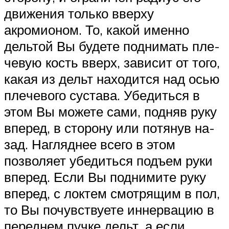
дви­же­ния толь­ко вверху
акромионом. То, какой именно
дельтой Вы будете под­ни­мать пле­
че­вую кость вверх, за­ви­сит от того,
какая из дельт находится над осью
пле­че­во­го сус­та­ва. Убе­дить­ся в
этом Вы можете сами, подняв руку
вперед, в сторону или по­тя­нув на­
зад. На­гляд­нее все­го в этом
позволяет убедиться подъем руки
вперед. Ес­ли Вы под­ни­ми­те ру­ку
впе­ред, с локтем смотрящим в пол,
то Вы почувствуете ин­нер­ва­цию в
пе­ред­нем пуч­ке дельт, а если