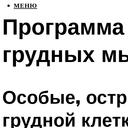
МЕНЮ
Программа 
грудных м
Особые, остр
грудной клет