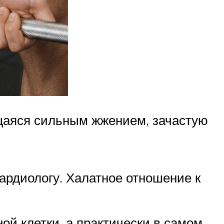
щаяся сильным жжением, зачастую
ардиологу. Халатное отношение к
ой клетки, а практически в самом