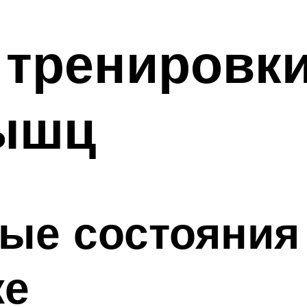
тренировки
ышц
ые состояния
ке