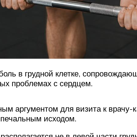
боль в грудной клетке, сопровождаю
ых проблемах с сердцем.
ым аргументом для визита к врачу-к
 печальным исходом.
асполагается не в левой части грудн