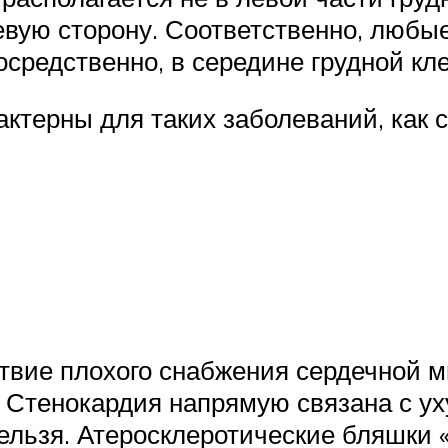
евую сторону. Соответственно, люб
средственно, в середине грудной кле
терны для таких заболеваний, как с
ствие плохого снабжения сердечной 
 Стенокардия напрямую связана с у
ельзя. Атеросклеротические бляшки «