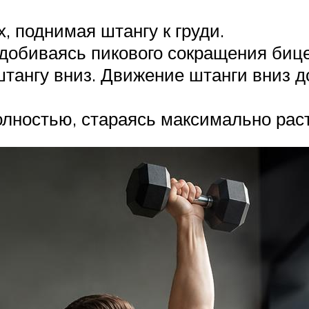
, поднимая штангу к груди.
 добиваясь пикового сокращения биц
тангу вниз. Движение штанги вниз д
полностью, стараясь максимально рас