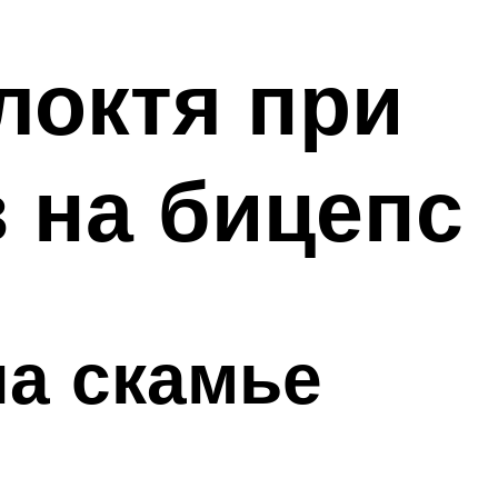
локтя при
 на бицепс
на скамье