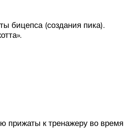
ы бицепса (создания пика).
отта».
ью прижаты к тренажеру во время