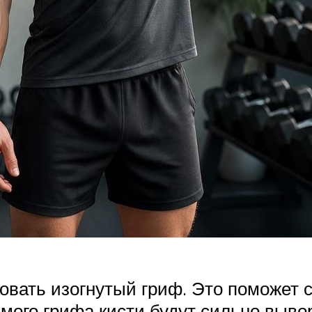
вать изогнутый гриф. Это поможет сн
мого грифа кисти будут сильно выво