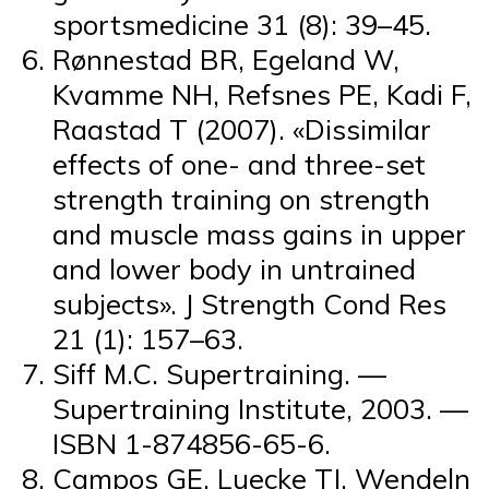
sportsmedicine 31 (8): 39–45.
Rønnestad BR, Egeland W,
Kvamme NH, Refsnes PE, Kadi F,
Raastad T (2007). «Dissimilar
effects of one- and three-set
strength training on strength
and muscle mass gains in upper
and lower body in untrained
subjects». J Strength Cond Res
21 (1): 157–63.
Siff M.C. Supertraining. —
Supertraining Institute, 2003. —
ISBN 1-874856-65-6.
Campos GE, Luecke TJ, Wendeln