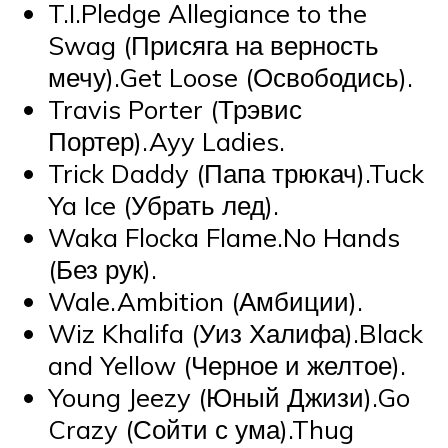
T.I.Pledge Allegiance to the
Swag (Присяга на верность
мечу).Get Loose (Освободись).
Travis Porter (Трэвис
Портер).Ayy Ladies.
Trick Daddy (Папа трюкач).Tuck
Ya Ice (Убрать лед).
Waka Flocka Flame.No Hands
(Без рук).
Wale.Ambition (Амбиции).
Wiz Khalifa (Уиз Халифа).Black
and Yellow (Черное и желтое).
Young Jeezy (Юный Джизи).Go
Crazy (Сойти с ума).Thug