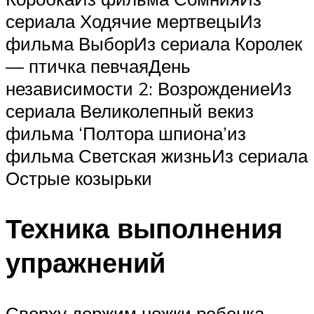
сериала Ходячие мертвецыИз
фильма ВыборИз сериала Королек
— птичка певчаяДень
независимости 2: ВозрождениеИз
сериала Великолепный векиз
фильма ‘Полтора шпиона’из
фильма Светская жизньИз сериала
Острые козырьки
Техника выполнения
упражнений
Сверху держим ножки ребенка,