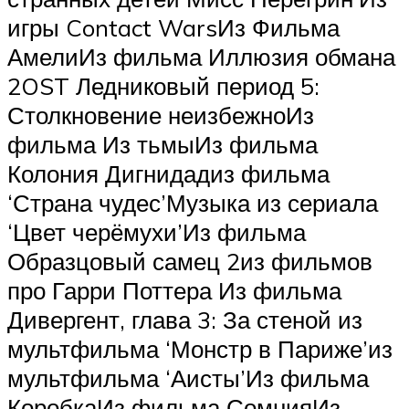
игры Contact WarsИз Фильма
АмелиИз фильма Иллюзия обмана
2OST Ледниковый период 5:
Столкновение неизбежноИз
фильма Из тьмыИз фильма
Колония Дигнидадиз фильма
‘Страна чудес’Музыка из сериала
‘Цвет черёмухи’Из фильма
Образцовый самец 2из фильмов
про Гарри Поттера Из фильма
Дивергент, глава 3: За стеной из
мультфильма ‘Монстр в Париже’из
мультфильма ‘Аисты’Из фильма
КоробкаИз фильма СомнияИз