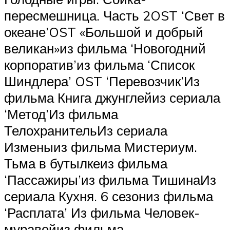
пересмешница. Часть 2OST ‘Свет в
океане’OST «Большой и добрый
великан»из фильма ‘Новогодний
корпоратив’из фильма ‘Список
Шиндлера’ OST ‘Перевозчик’Из
фильма Книга джунглейиз сериала
‘Метод’Из фильма
ТелохранительИз сериала
Изменыиз фильма Мистериум.
Тьма в бутылкеиз фильма
‘Пассажиры’из фильма ТишинаИз
сериала Кухня. 6 сезониз фильма
‘Расплата’ Из фильма Человек-
муравейиз фильма