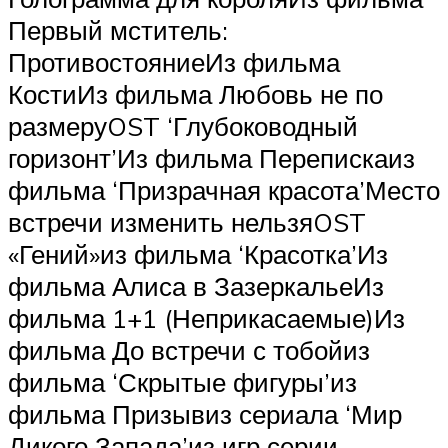
Первый мститель:
ПротивостояниеИз фильма
КостиИз фильма Любовь не по
размеруOST ‘Глубоководный
горизонт’Из фильма Перепискаиз
фильма ‘Призрачная красота’Место
встречи изменить нельзяOST
«Гений»из фильма ‘Красотка’Из
фильма Алиса в ЗазеркальеИз
фильма 1+1 (Неприкасаемые)Из
фильма До встречи с тобойиз
фильма ‘Скрытые фигуры’из
фильма Призывиз сериала ‘Мир
Дикого Запада’из игр серии