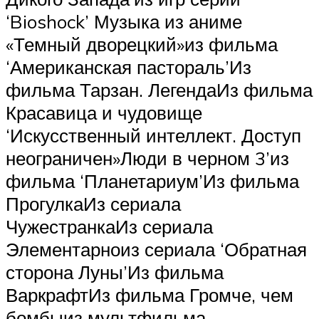
‘Bioshock’ Музыка из аниме
«Темный дворецкий»из фильма
‘Американская пастораль’Из
фильма Тарзан. ЛегендаИз фильма
Красавица и чудовище
‘Искусственный интеллект. Доступ
неограничен»Люди в черном 3’из
фильма ‘Планетариум’Из фильма
ПрогулкаИз сериала
ЧужестранкаИз сериала
Элементарноиз сериала ‘Обратная
сторона Луны’Из фильма
ВаркрафтИз фильма Громче, чем
бомбыиз мультфильма