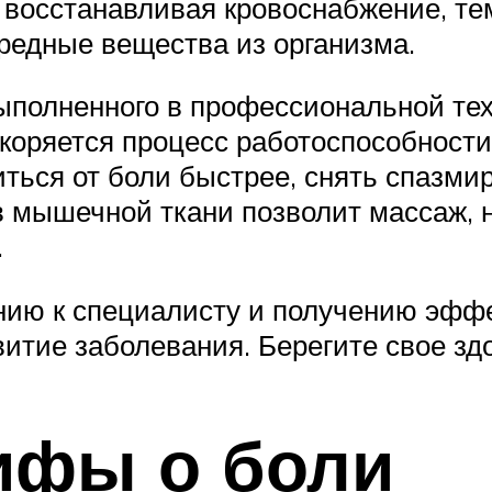
 восстанавливая кровоснабжение, т
вредные вещества из организма.
выполненного в профессиональной тех
скоряется процесс работоспособност
иться от боли быстрее, снять спазм
 мышечной ткани позволит массаж, н
.
ию к специалисту и получению эффе
итие заболевания. Берегите свое зд
ифы о боли