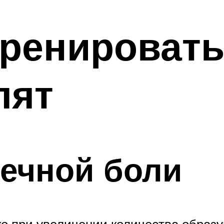
ренировать
лят
ечной боли