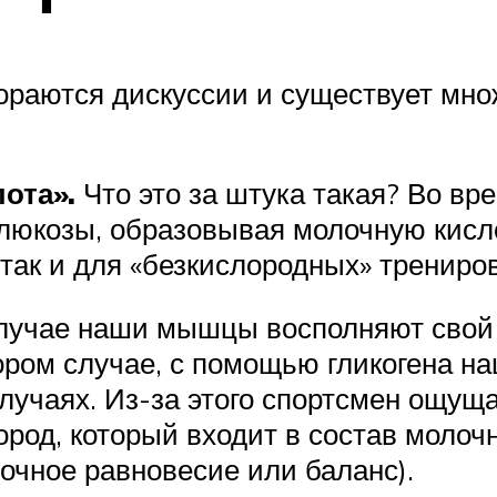
згораются дискуссии и существует м
ота».
Что это за штука такая? Во в
глюкозы, образовывая молочную кисло
так и для «безкислородных» тренирово
случае наши мышцы восполняют свой 
ром случае, с помощью гликогена на
случаях. Из-за этого спортсмен ощущ
дород, который входит в состав моло
очное равновесие или баланс).