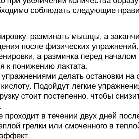
 при увеличении количества образу
обходимо соблюдать следующие прави
нировку, разминать мышцы, а закан
ения после физических упражнений.
нировки, а разминка перед началом 
я к понижению лактата.
пражнениями делать остановки на о
ислоту. Подойдут легкие упражнения
рузку стоит постепенно, чтобы сниз
.
 проходит в течении двух дней посл
плой грелки или смоченного в теплой
 эффект.