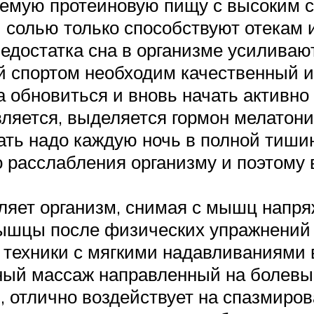
ваемую протеиновую пищу с высоким 
 солью только способствуют отекам 
недостатка сна в организме усилива
ий спортом необходим качественный 
 обновиться и вновь начать активно 
ляется, выделяется гормон мелатони
ать надо каждую ночь в полной тиши
о расслабления организму и поэтому 
ляет организм, снимая с мышц напря
мышцы после физических упражнений
ехники с мягкими надавливаниями в
ный массаж направленный на болевые
, отлично воздействует на спазмиро