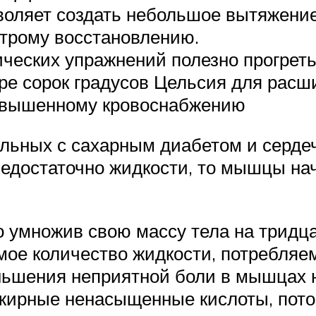
воляет создать небольшое вытяжени
строму восстановлению.
ческих упражнений полезно прогрет
уре сорок градусов Цельсия для расш
повышенному кровоснабжению
ольных с сахарным диабетом и серд
едостаточно жидкости, то мышцы на
о умножив свою массу тела на трид
мое количество жидкости, потребляем
ньшения неприятной боли в мышцах 
 жирные ненасыщенные кислоты, пото