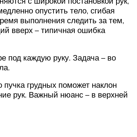
яются с широкой постановкой рук,
едленно опустить тело, сгибая
время выполнения следить за тем,
щий вверх – типичная ошибка
е под каждую руку. Задача – во
ла.
о пучка грудных поможет наклон
ние рук. Важный нюанс – в верхней