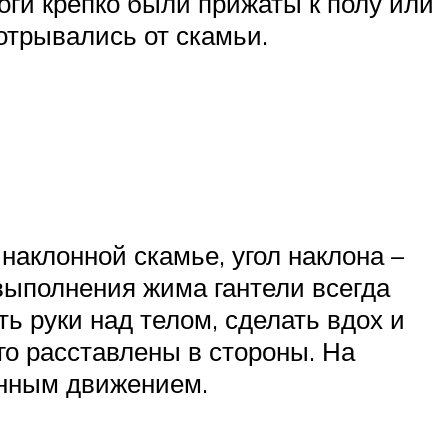
ноги крепко были прижаты к полу или
отрывались от скамьи.
наклонной скамье, угол наклона –
 выполнения жима гантели всегда
ь руки над телом, сделать вдох и
ого расставлены в стороны. На
енным движением.