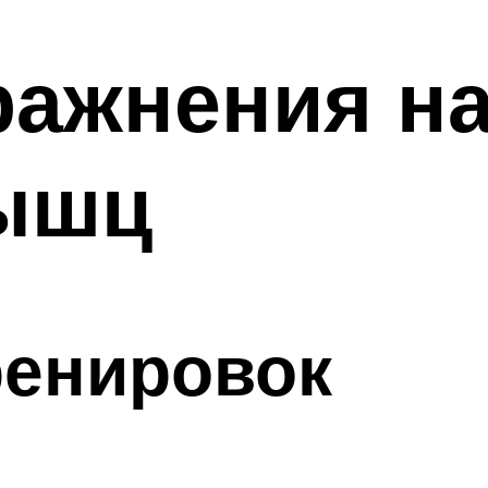
ажнения на
ышц
ренировок