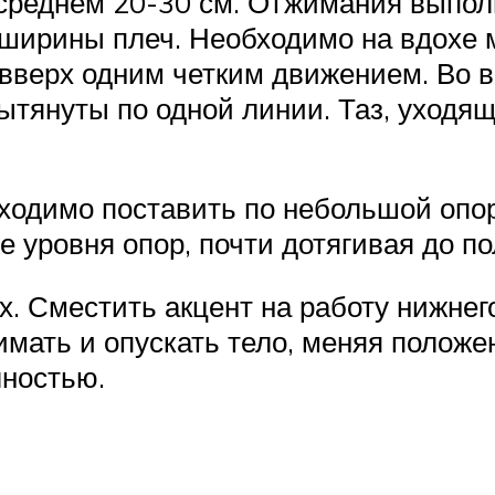
среднем 20-30 см. Отжимания выполн
 ширины плеч. Необходимо на вдохе м
 вверх одним четким движением. Во 
вытянуты по одной линии. Таз, уходя
ходимо поставить по небольшой опор
 уровня опор, почти дотягивая до по
х. Сместить акцент на работу нижнег
мать и опускать тело, меняя положе
лностью.