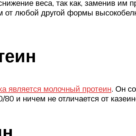
снижение веса, так как, заменив им 
 от любой другой формы высокобелко
теин
ка является молочный протеин
. Он с
/80 и ничем не отличается от казеин
ин