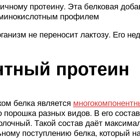
ичному протеину. Эта белковая доба
аминокислотным профилем
ганизм не переносит лактозу. Его нед
нтный протеин
ком белка является
многокомпонентн
 порошка разных видов. В его состав
лочный. Такой состав даёт максима
ому поступлению белка, который на