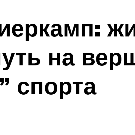
еркамп: жи
путь на вер
” спорта