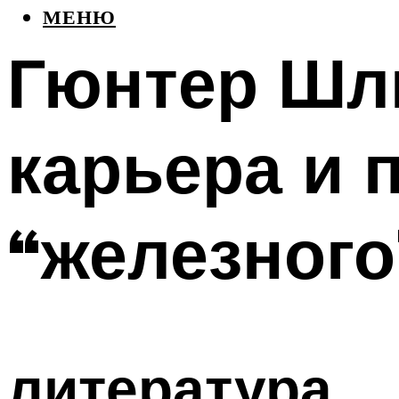
МЕНЮ
Гюнтер Шли
карьера и 
“железного
литература