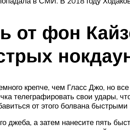
попадала в СМИ. В 2018 году Ходаков
ь от фон Кайз
трых нокдау
много крепче, чем Гласс Джо, но все
чка телеграфировать свои удары, что
збавиться от этого болвана быстрым
ого джеба, а затем нанесите пять быс