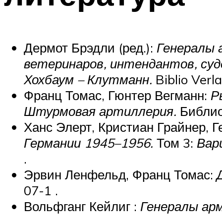
Дермот Брэдли (ред.):
Генералы а
ветеринаров, интендантов, суде
Хохбаум – Клутманн.
Biblio Verl
Франц Томас, Гюнтер Вегманн:
Р
Штурмовая артиллерия.
Библио
Ханс Элерт, Кристиан Грайнер, Г
Германии 1945–1956.
Том 3:
Вар
.
Эрвин Ленфельд, Франц Томас:
07-1 .
Вольфганг Кейлиг :
Генералы ар