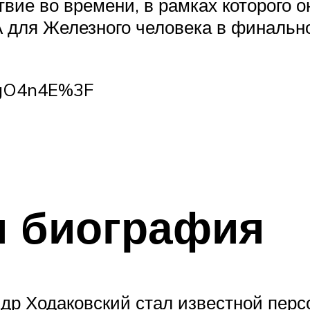
вие во времени, в рамках которого 
А для Железного человека в финаль
ZgO4n4E%3F
 биография
р Ходаковский стал известной персо