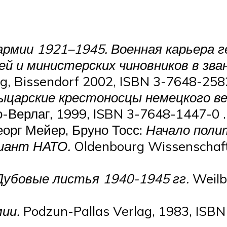
рмии 1921–1945. Военная карьера ге
й и министерских чиновников в зва
ag, Bissendorf 2002, ISBN 3-7648-258
ыцарские крестоносцы немецкого в
-Верлаг, 1999, ISBN 3-7648-1447-0 .
еорг Мейер, Бруно Тосс:
Начало поли
иант НАТО.
Oldenbourg Wissenschaft
Дубовые листья 1940-1945 гг.
Weilb
мии.
Podzun-Pallas Verlag, 1983, ISBN