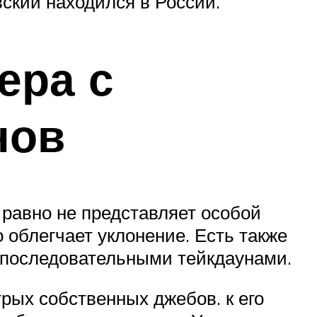
ский находился в России.
ера с
нов
 равно не представляет особой
 облегчает уклонение. Есть также
и последовательными тейкдаунами.
трых собственных джебов. к его