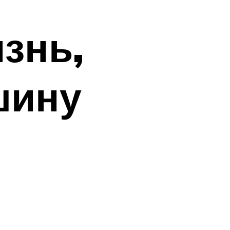
знь,
шину