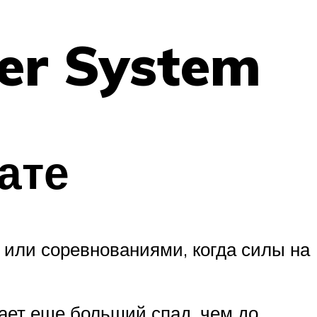
er System
ате
 или соревнованиями, когда силы на
ает еще больший спад, чем до