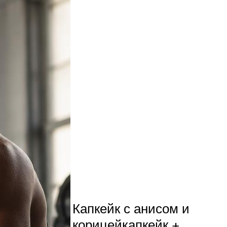
Капкейк с анисом и
корицейкапкейк +