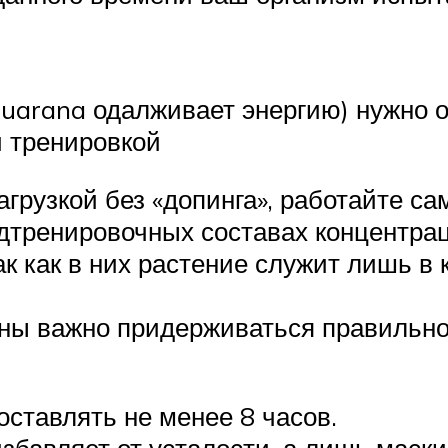
guarana одалживает энергию) нужно 
й тренировкой
агрузкой без «допинга», работайте са
едтренировочных составах концентрац
ак как в них растение служит лишь в 
аны важно придерживаться правильн
ставлять не менее 8 часов.