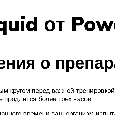
quid от Pow
ния о препар
ым кругом перед важной тренировкой
е продлится более трех часов
данного времени ваш организм испыт