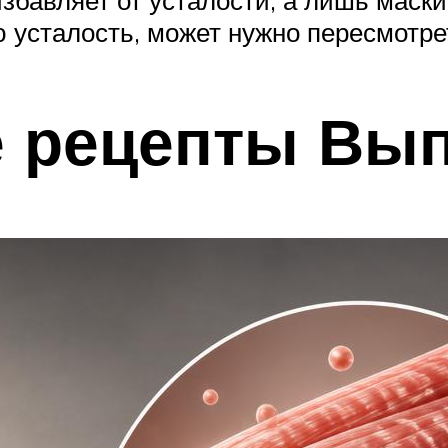
избавляет от усталости, а лишь маск
 усталость, может нужно пересмотре
 рецепты Вып