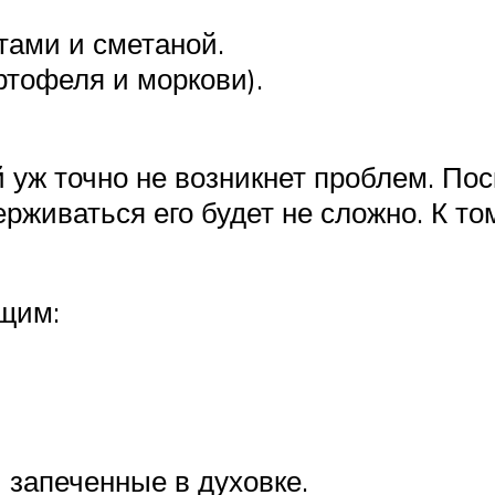
тами и сметаной.
артофеля и моркови).
 уж точно не возникнет проблем. Пос
живаться его будет не сложно. К том
щим:
запеченные в духовке.