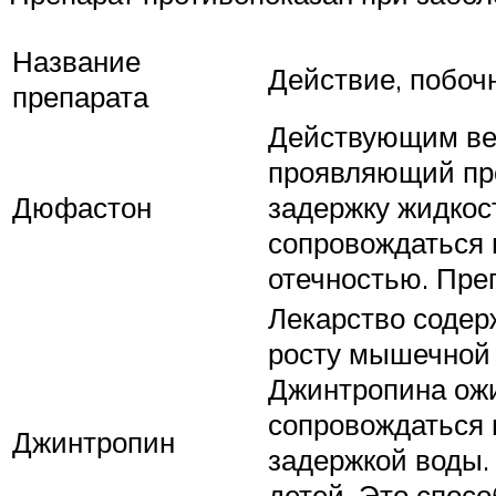
Название
Действие, побоч
препарата
Действующим вещ
проявляющий про
Дюфастон
задержку жидкос
сопровождаться 
отечностью. Пре
Лекарство содер
росту мышечной 
Джинтропина ожид
сопровождаться 
Джинтропин
задержкой воды.
детей. Это спос