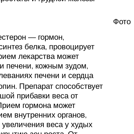
Фото
стерон — гормон,
синтез белка, провоцирует
Прием лекарства может
и печени, кожным зудом,
леваниях печени и сердца
опин. Препарат способствует
шой прибавки веса от
 Прием гормона может
ем внутренних органов,
 увеличения веса у худых
крытию зон роста. От