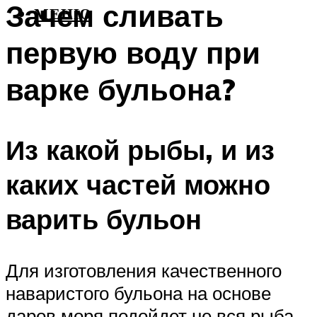
Зачем сливать
МЕНЮ
первую воду при
варке бульона?
Из какой рыбы, и из
каких частей можно
варить бульон
Для изготовления качественного
наваристого бульона на основе
даров моря подойдет не вся рыба.