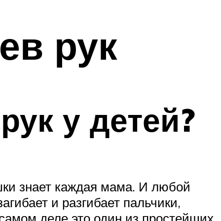
ев рук
рук у детей?
шки знает каждая мама. И любой
агибает и разгибает пальчики,
а самом деле это один из простейших