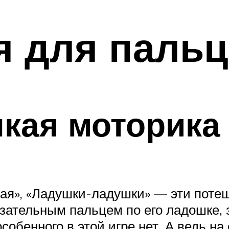
 для пальц
кая моторика 
атая», «Ладушки-ладушки» — эти поте
ательным пальцем по его ладошке, з
особенного в этой игре нет. А ведь н