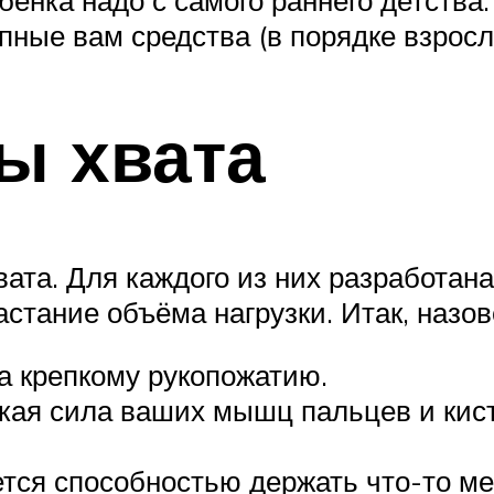
енка надо с самого раннего детства.
ные вам средства (в порядке взросл
ы хвата
ата. Для каждого из них разработана
астание объёма нагрузки. Итак, назов
 крепкому рукопожатию.
кая сила ваших мышц пальцев и кист
ется способностью держать что-то м