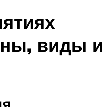
нятиях
ны, виды и
ия