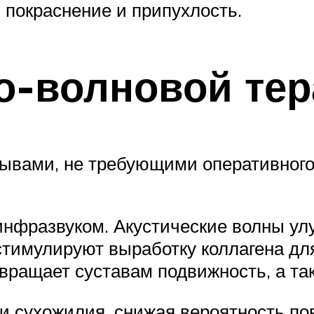
 покраснение и припухлость.
о-волновой те
ывами, не требующими оперативного
нфразвуком. Акустические волны у
стимулируют выработку коллагена дл
звращает суставам подвижность, а та
и сухожилия, снижая вероятность по