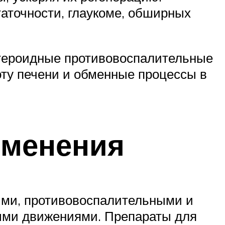
таточности, глаукоме, обширных
тероидные противовоспалительные
оту печени и обменные процессы в
именения
ими, противовоспалительными и
ными движениями. Препараты для