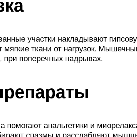
зка
ванные участки накладывают гипсову
 мягкие ткани от нагрузок. Мышечны
, при поперечных надрывах.
препараты
 помогают анальгетики и миорелакс
бирают спазмы и расслабляют мышцы,