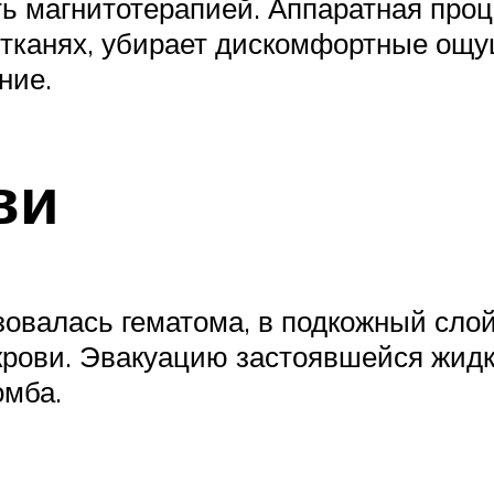
ь магнитотерапией. Аппаратная проц
тканях, убирает дискомфортные ощущ
ние.
ви
овалась гематома, в подкожный слой
крови. Эвакуацию застоявшейся жидко
омба.