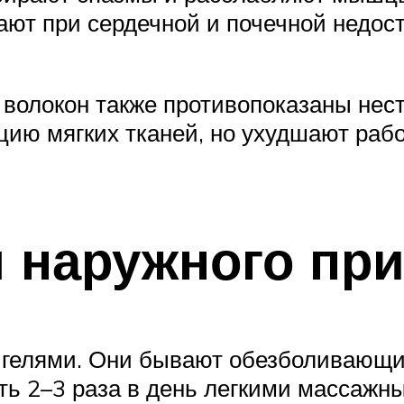
ают при сердечной и почечной недос
волокон также противопоказаны нес
ацию мягких тканей, но ухудшают раб
 наружного пр
 гелями. Они бывают обезболивающ
ть 2–3 раза в день легкими массаж