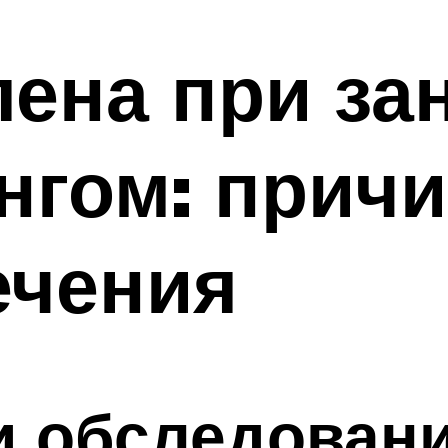
ена при за
нгом: причи
ечения
и обследован