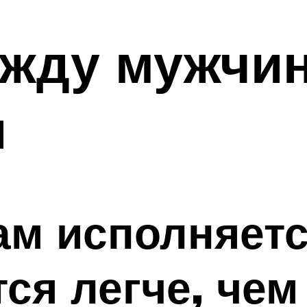
ежду мужчи
и
ам исполняется
ся легче, чем