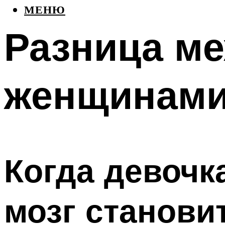
МЕНЮ
Разница м
женщинам
Когда девочк
мозг становит