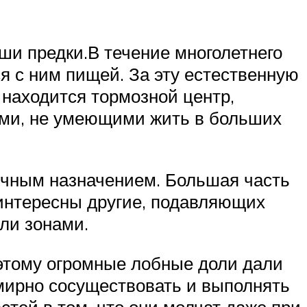
ши предки.В течение многолетнего
 с ним пищей. За эту естественную
 находится тормозной центр,
ыми, не умеющими жить в больших
ичным назначением. Большая часть
 интересны другие, подавляющих
ли зонами.
оэтому огромные лобные доли дали
мирно сосуществовать и выполнять
тей в том, что они молчат даже при