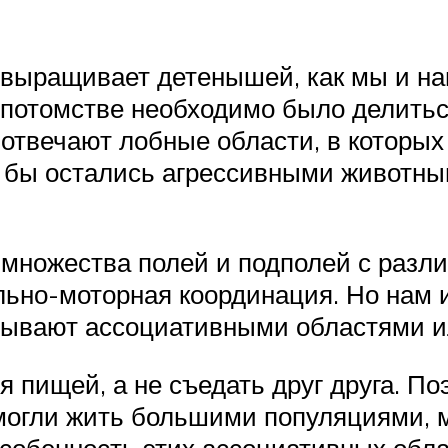
е выращивает детенышей, как мы и на
потомстве необходимо было делиться
, отвечают лобные области, в которых
 бы остались агрессивными животн
 множества полей и подполей с разл
ельно-моторная координация. Но нам
азывают ассоциативными областями и
я пищей, а не съедать друг друга. П
могли жить большими популяциями, 
обенность этих ассоциативных облас