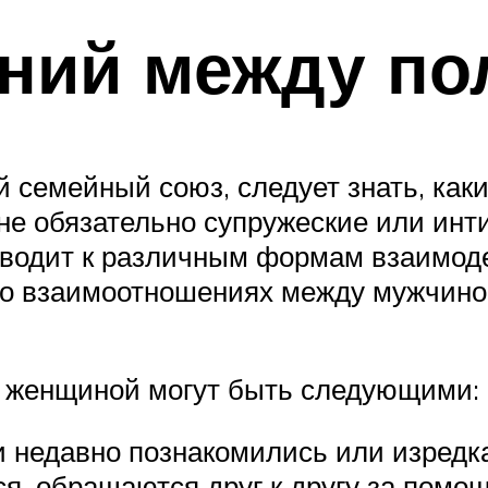
ний между по
 семейный союз, следует знать, ка
 не обязательно супружеские или ин
водит к различным формам взаимоде
о взаимоотношениях между мужчино
 женщиной могут быть следующими:
 недавно познакомились или изредка
я, обращаются друг к другу за помо