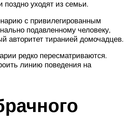
и поздно уходят из семьи.
ценарию с привилегированным
онально подавленному человеку,
ый авторитет тиранией домочадцев.
арии редко пересматриваются.
роить линию поведения на
брачного