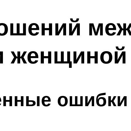
ошений ме
и женщиной
енные ошибки