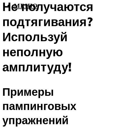
Не получаются
МЕНЮ
подтягивания?
Используй
неполную
амплитуду!
Примеры
пампинговых
упражнений