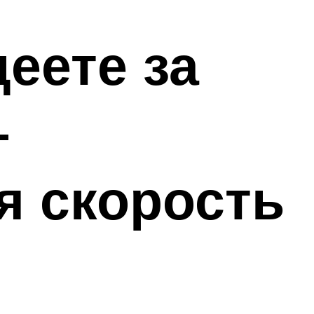
деете за
—
я скорость