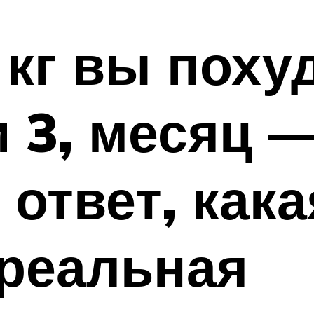
 кг вы поху
и 3, месяц 
ответ, кака
 реальная