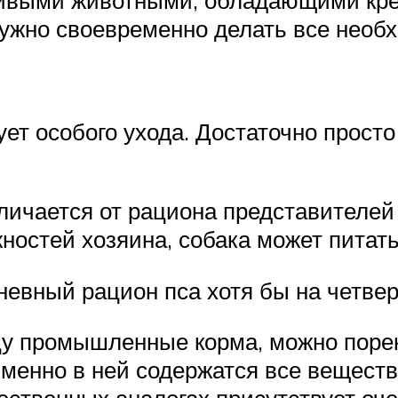
ивыми животными, обладающими креп
ужно своевременно делать все необ
бует особого ухода. Достаточно прос
ичается от рациона представителей 
ностей хозяина, собака может питат
невный рацион пса хотя бы на четвер
мцу промышленные корма, можно поре
менно в ней содержатся все вещест