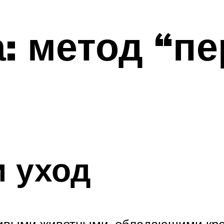
: метод “п
”
 уход