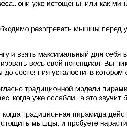
 веса…они уже истощены, или как ми
еобходимо разогревать мышцы перед 
нгу и взять максимальный для себя ве
лизовать весь свой потенциал. Вы ни
до состояния усталости, в котором о
согласно традиционной модели пира
вес, когда уже ослабли…а это звучит
 когда традиционная пирамида дейст
стощить мышцы, и пробуете нарастит