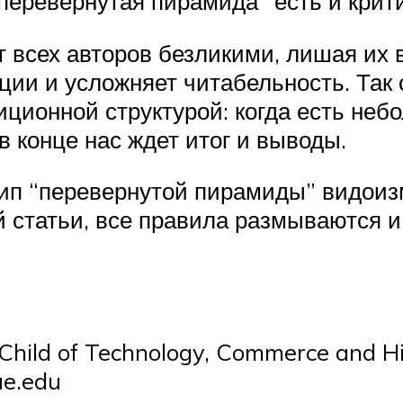
еревернутая пирамида” есть и крити
 всех авторов безликими, лишая их 
ии и усложняет читабельность. Так 
иционной структурой: когда есть неб
 конце нас ждет итог и выводы.
п “перевернутой пирамиды” видоизме
 статьи, все правила размываются и
 Child of Technology, Commerce and Hi
ue.edu