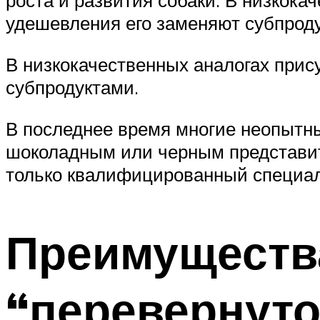
роста и развития собаки. В низкока
удешевления его заменяют субпрод
В низкокачественных аналогах прису
субпродуктами.
В последнее время многие неопытны
шоколадным или черным представите
только квалифицированный специали
Преимущества
“перевернут