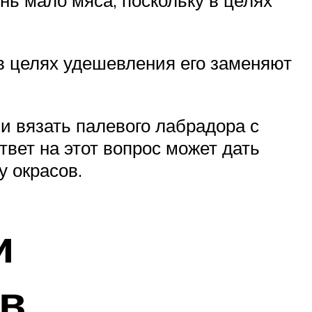
нь мало мяса, поскольку в целях
 в целях удешевления его заменяют
и вязать палевого лабрадора с
вет на этот вопрос может дать
 окрасов.
и
в