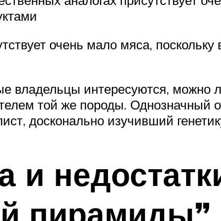
чественных аналогах присутствует оче
уктами
тствует очень мало мяса, поскольку
е владельцы интересуются, можно л
лем той же породы. Однозначный от
ст, досконально изучивший генетику
 и недостатк
ой пирамиды” 