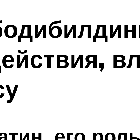
бодибилдин
действия, в
су
атин, его рол