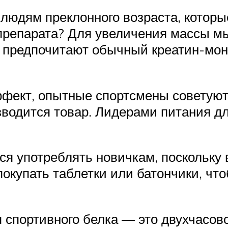
 людям преклонного возраста, которы
 препарата? Для увеличения массы 
предпочитают обычный креатин-моно
ект, опытные спортсмены советуют,
изводится товар. Лидерами питания д
я употреблять новичкам, поскольку 
купать таблетки или батончики, что
 спортивного белка — это двухчасов