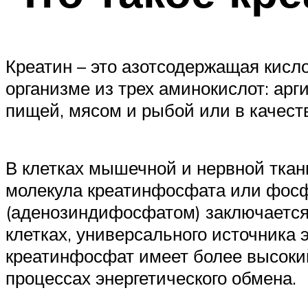
Креатин – это азотсодержащая кисл
организме из трех аминокислот: арг
пищей, мясом и рыбой или в качест
В клетках мышечной и нервной ткани
молекула креатинфосфата или фосфо
(аденозиндифосфатом) заключается
клетках, универсального источника 
креатинфосфат имеет более высокий
процессах энергетического обмена.