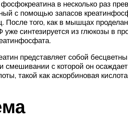
 фосфокреатина в несколько раз пре
ный с помощью запасов креатинфосфа
. После того, как в мышцах проделан
ТФ уже синтезируется из глюкозы в про
реатинфосфата.
еатин представляет собой бесцветны
ри смешивании с которой он осаждает
лоты, такой как аскорбиновая кислота
ема