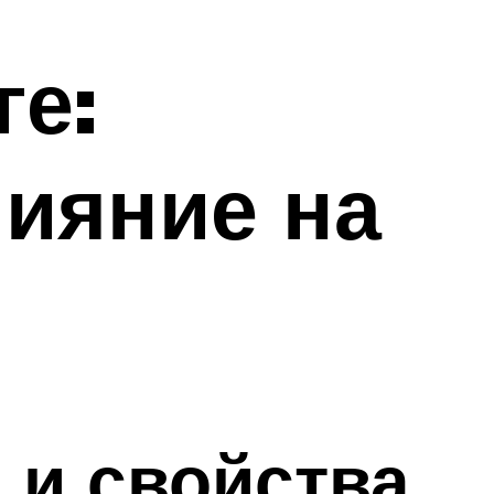
ге:
лияние на
ь и свойства