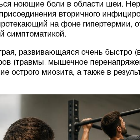
ться ноющие боли в области шеи. Не
 присоединения вторичного инфициро
протекающий на фоне гипертермии, о
й симптоматикой.
рая, развивающаяся очень быстро (в
в (травмы, мышечное перенапряжение,
ие острого миозита, а также в резул