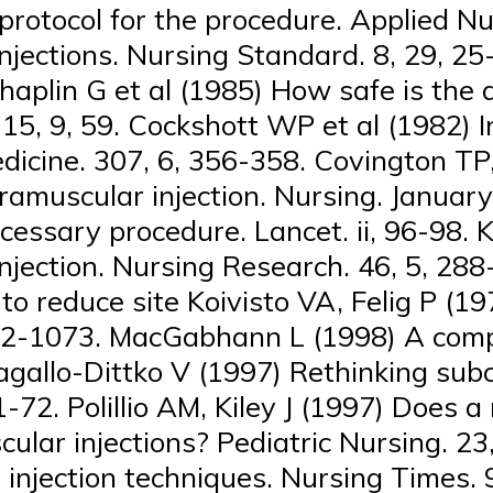
protocol for the procedure. Applied N
injections. Nursing Standard. 8, 29, 25
haplin G et al (1985) How safe is the a
 15, 9, 59. Cockshott WP et al (1982) 
edicine. 307, 6, 356-358. Covington T
intramuscular injection. Nursing. Janua
ecessary procedure. Lancet. ii, 96-98.
injection. Nursing Research. 46, 5, 2
 to reduce site Koivisto VA, Felig P (1
 1072-1073. MacGabhann L (1998) A comp
agallo-Dittko V (1997) Rethinking subc
1-72. Polillio AM, Kiley J (1997) Does 
scular injections? Pediatric Nursing. 2
 injection techniques. Nursing Times.