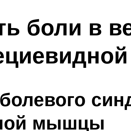
ть боли в в
пециевидно
 болевого син
ной мышцы