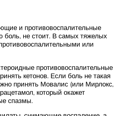
вающие и противовоспалительные
 боль, не стоит. В самых тяжелых
а противовоспалительными или
стероидные противовоспалительные
принять кетонов. Если боль не такая
жно принять Мовалис (или Мирлокс,
арацетамол, который окажет
ые спазмы.
ицилаты, снимающие воспаление, а