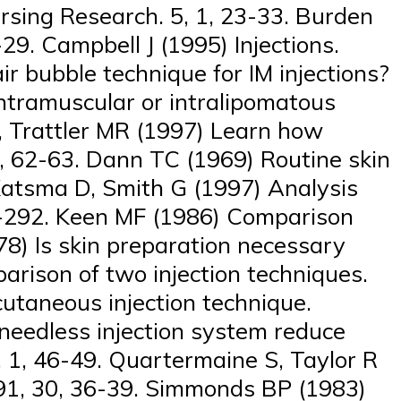
ursing Research. 5, 1, 23-33. Burden
-29. Campbell J (1995) Injections.
ir bubble technique for IM injections?
Intramuscular or intralipomatous
P, Trattler MR (1997) Learn how
ry, 62-63. Dann TC (1969) Routine skin
 Katsma D, Smith G (1997) Analysis
88-292. Keen MF (1986) Comparison
978) Is skin preparation necessary
arison of two injection techniques.
utaneous injection technique.
a needless injection system reduce
3, 1, 46-49. Quartermaine S, Taylor R
 91, 30, 36-39. Simmonds BP (1983)