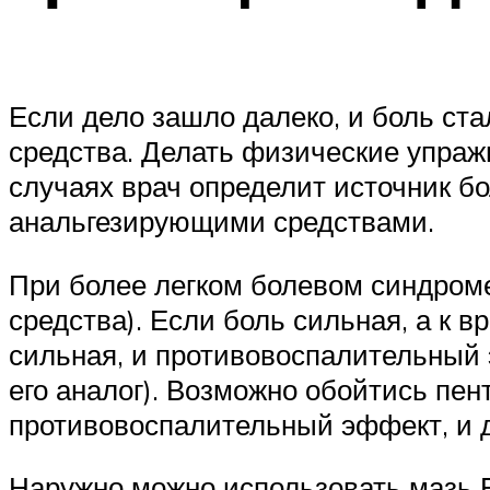
Если дело зашло далеко, и боль ст
средства. Делать физические упраж
случаях врач определит источник б
анальгезирующими средствами.
При более легком болевом синдром
средства). Если боль сильная, а к в
сильная, и противовоспалительный
его аналог). Возможно обойтись пен
противовоспалительный эффект, и 
Наружно можно использовать мазь Б