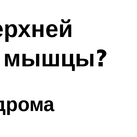
ерхней
й мышцы?
дрома