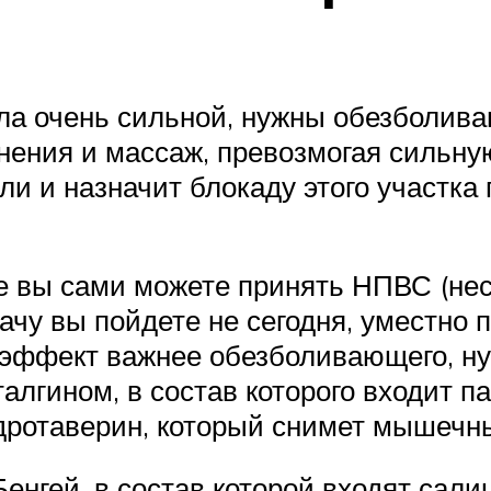
ала очень сильной, нужны обезболи
нения и массаж, превозмогая сильную
оли и назначит блокаду этого участк
е вы сами можете принять НПВС (не
рачу вы пойдете не сегодня, уместно 
 эффект важнее обезболивающего, ну
талгином, в состав которого входит п
дротаверин, который снимет мышечн
енгей, в состав которой входят сал