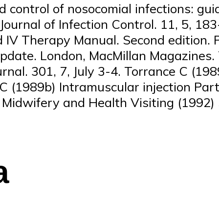
 control of nosocomial infections: gui
 Journal of Infection Control. 11, 5, 1
d IV Therapy Manual. Second edition. 
s Update. London, MacMillan Magazines.
urnal. 301, 7, July 3-4. Torrance C (198
C (1989b) Intramuscular injection Part 
 Midwifery and Health Visiting (1992)
а