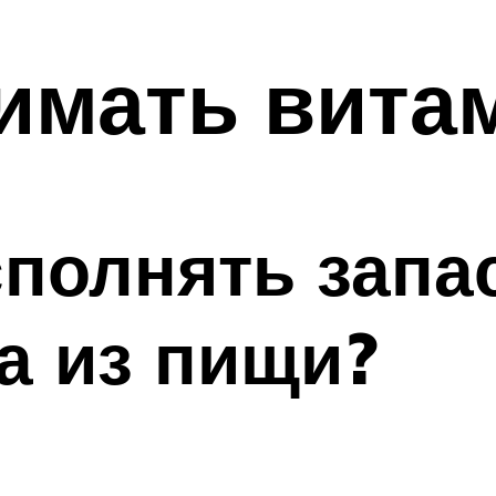
нимать вита
сполнять запа
а из пищи?