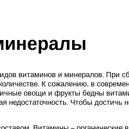
минералы
видов витаминов и минералов. При с
 количестве. К сожалению, в соврем
личные овощи и фрукты бедны витам
я недостаточность. Чтобы достичь 
оставом. Витамины – органические в