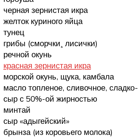
черная зернистая икра
желток куриного яйца
тунец
грибы (сморчки¸ лисички)
речной окунь
красная зернистая икра
морской окунь, щука, камбала
масло топленое, сливочное, сладко
сыр с 50%-ой жирностью
минтай
сыр «адыгейский»
брынза (из коровьего молока)