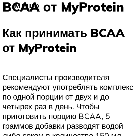
BCAA от MyProtein
МЕНЮ
Как принимать BCAA
от MyProtein
Специалисты производителя
рекомендуют употреблять комплекс
по одной порции от двух и до
четырех раз в день. Чтобы
приготовить порцию BCAA, 5
граммов добавки разводят водой
либо соком в количестве 150 мл.