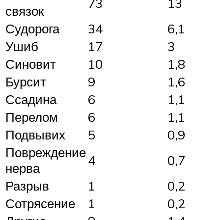
73
13
связок
Судорога
34
6,1
Ушиб
17
3
Синовит
10
1,8
Бурсит
9
1,6
Ссадина
6
1,1
Перелом
6
1,1
Подвывих
5
0,9
Повреждение
4
0,7
нерва
Разрыв
1
0,2
Сотрясение
1
0,2