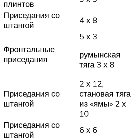
плинтов
Приседания со
4 х 8
штангой
5 х 3
Фронтальные
румынская
приседания
тяга 3 х 8
2 х 12,
Приседания со
становая тяга
штангой
из «ямы» 2 х
10
Приседания со
6 х 6
штангой