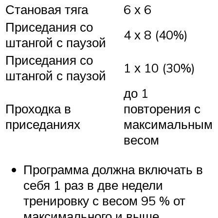
Становая тяга
6 х 6
Приседания со
4 х 8 (40%)
штангой с паузой
Приседания со
1 х 10 (30%)
штангой с паузой
до 1
Проходка в
повторения с
приседаниях
максимальным
весом
Программа должна включать в
себя 1 раз в две недели
тренировку с весом 95 % от
максимального и выше.