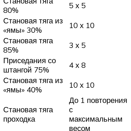
Становая тяга
5 х 5
80%
Становая тяга из
10 х 10
«ямы» 30%
Становая тяга
3 х 5
85%
Приседания со
4 х 8
штангой 75%
Становая тяга из
10 х 10
«ямы» 40%
До 1 повторения
Становая тяга
с
проходка
максимальным
весом