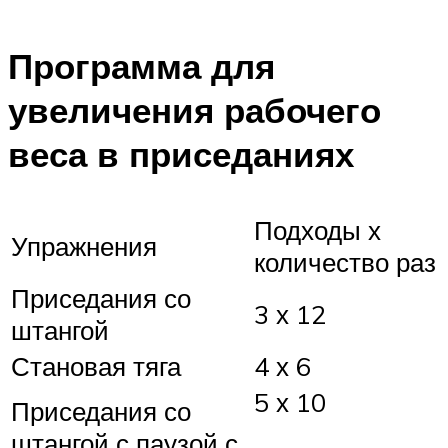
Программа для
увеличения рабочего
веса в приседаниях
Подходы х
Упражнения
количество раз
Приседания со
3 х 12
штангой
Становая тяга
4 х 6
5 х 10
Приседания со
штангой с паузой с