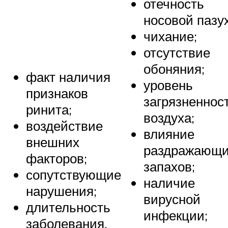
отечность
носовой пазу
чихание;
отсутствие
обоняния;
факт наличия
уровень
признаков
загрязненнос
ринита;
воздуха;
воздействие
влияние
внешних
раздражающ
факторов;
запахов;
сопутствующие
наличие
нарушения;
вирусной
длительность
инфекции;
заболевания.