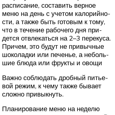
рас­пи­са­ние, соста­вить вер­ное
меню на день с уче­том кало­рий­но­
сти, а также быть гото­вым к тому,
что в тече­ние рабо­чего дня при­
дется отвле­каться на 2–3 пере­куса.
При­чем, это будут не при­выч­ные
шоко­ладки или пече­нье, а неболь­
шие блюда или фрукты и овощи
Важно соблю­дать дроб­ный питье­
вой режим, к чему также бывает
сложно привыкнуть.
Пла­ни­ро­ва­ние меню на неделю