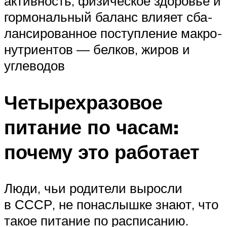
актив­ность, физи­че­ское здо­ро­вье и
гор­мо­наль­ный баланс вли­яет сба­
лан­си­ро­ван­ное поступ­ле­ние мак­ро­
нут­ри­ен­тов — бел­ков, жиров и
углеводов
Четырехразовое
питание по часам:
почему это работает
Люди, чьи родители выросли
в СССР, не понаслышке знают, что
такое питание по расписанию.