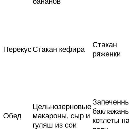
бананов
Стакан
Перекус
Стакан кефира
ряженки
Запеченн
Цельнозерновые
баклажаны
Обед
макароны, сыр и
котлеты н
гуляш из сои