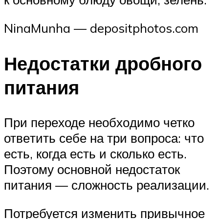
NinaMunha — depositphotos.com
Недо­статки дроб­ного
питания
При пере­ходе необ­хо­димо четко
отве­тить себе на три вопроса: что
есть, когда есть и сколько есть.
Поэтому основ­ной недо­ста­ток
пита­ния — слож­ность реализации.
Потре­бу­ется изме­нить при­выч­ное