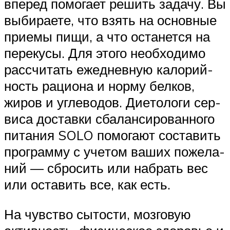
впе­ред помо­гает решить задачу. Вы
выби­ра­ете, что взять на основ­ные
при­емы пищи, а что оста­нется на
пере­кусы. Для этого необ­хо­димо
рас­счи­тать еже­днев­ную кало­рий­
ность раци­она и норму бел­ков,
жиров и угле­во­дов. Дие­то­логи сер­
виса доставки сба­лан­си­ро­ван­ного
пита­ния SOLO помо­гают соста­вить
про­грамму с уче­том ваших поже­ла­
ний — сбро­сить или набрать вес
или оста­вить все, как есть.
На чув­ство сыто­сти, моз­го­вую