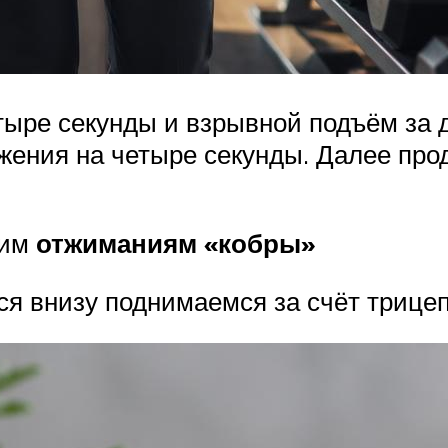
етыре секунды и взрывной подъём за 
жения на четыре секунды. Далее пр
ким
отжиманиям «кобры»
ся внизу поднимаемся за счёт трице