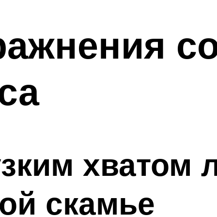
ражнения со
са
зким хватом 
ой скамье