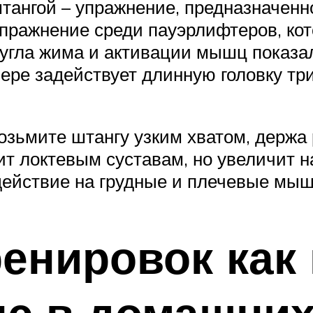
штангой – упражнение, предназначенн
 упражнение среди пауэрлифтеров, к
угла жима и активации мышц показал
ере задействует длинную головку тр
озьмите штангу узким хватом, держа 
дит локтевым суставам, но увеличит н
действие на грудные и плечевые мыш
енировок как