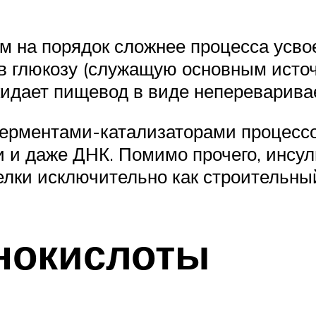
м на порядок сложнее процесса усво
 глюкозу (служащую основным источн
окидает пищевод в виде непереварива
 ферментами-катализаторами процессо
 и даже ДНК. Помимо прочего, инсул
елки исключительно как строительны
нокислоты