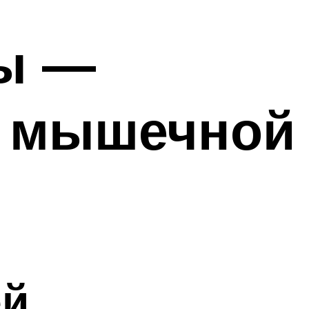
ы —
я мышечной
ей