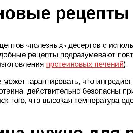
новые рецепты
цептов «полезных» десертов с испол
подобные рецепты подразумевают пов
изготовления
протеиновых печений
).
не может гарантировать, что ингреди
ротеина, действительно безопасны пр
ск того, что высокая температура сд
ина нужно для 