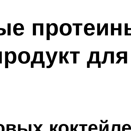
ые протеин
продукт дл
овых коктейл