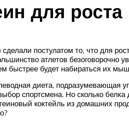
еин для рост
 сделали постулатом то, что для ро
льшинство атлетов безоговорочно ув
ем быстрее будет набираться их мыш
углеводная диета, подразумевающая 
ыбор спортсмена. Но сколько белка 
отеиновый коктейль из домашних про
о?