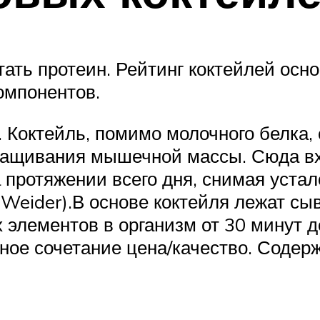
ать протеин. Рейтинг коктейлей осно
омпонентов.
). Коктейль, помимо молочного белка
ращивания мышечной массы. Сюда вх
а протяжении всего дня, снимая уста
s (Weider).В основе коктейля лежат с
элементов в организм от 30 минут до
ное сочетание цена/качество. Содер