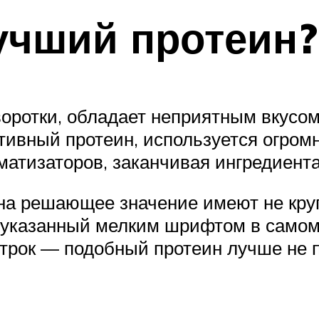
учший протеин?
оротки, обладает неприятным вкусом
ртивный протеин, используется огро
матизаторов, заканчивая ингредиент
на решающее значение имеют не круп
а, указанный мелким шрифтом в самом
строк — подобный протеин лучше не 