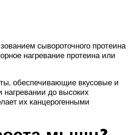
ьзованием сывороточного протеина
торное нагревание протеина или
енты, обеспечивающие вкусовые и
и нагревании до высоких
елает их канцерогенными
роста мышц?