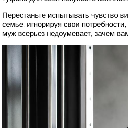
Перестаньте испытывать чувство вин
семье, игнорируя свои потребности
муж всерьез недоумевает, зачем вам