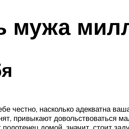
ть мужа мил
бя
бе честно, насколько адекватна ваш
нят, привыкают довольствоваться м
 полотенец домой, значит, стоит зад