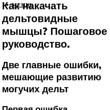
Как накачать
МЕНЮ
дельтовидные
мышцы? Пошаговое
руководство.
Две главные ошибки,
мешающие развитию
могучих дельт
Первая ошибка