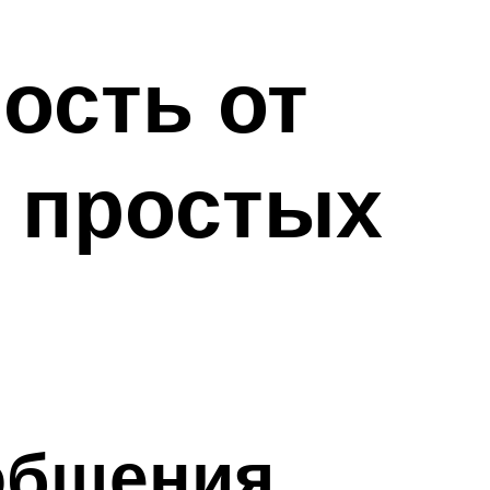
ость от
3 простых
общения