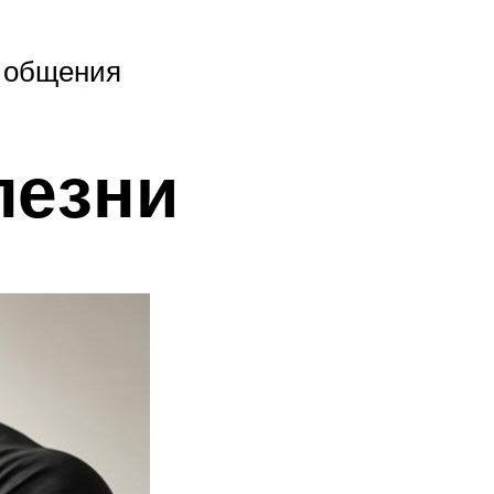
о общения
лезни