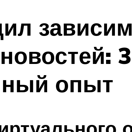
дил зависим
 новостей: 
чный опыт
виртуального 